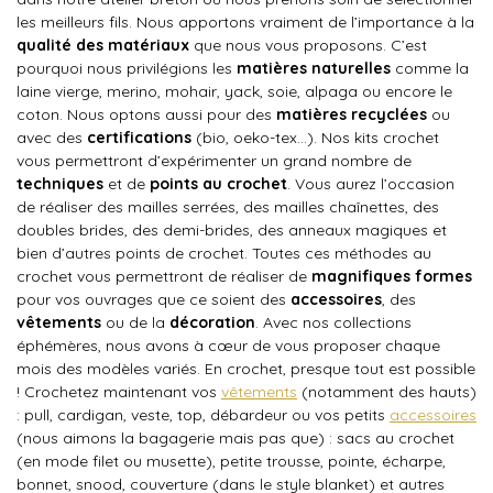
les meilleurs fils. Nous apportons vraiment de l’importance à la
qualité des matériaux
que nous vous proposons. C’est
pourquoi nous privilégions les
matières naturelles
comme la
laine vierge, merino, mohair, yack, soie, alpaga ou encore le
coton. Nous optons aussi pour des
matières recyclées
ou
avec des
certifications
(bio, oeko-tex…). Nos kits crochet
vous permettront d’expérimenter un grand nombre de
techniques
et de
points au crochet
. Vous aurez l’occasion
de réaliser des mailles serrées, des mailles chaînettes, des
doubles brides, des demi-brides, des anneaux magiques et
bien d’autres points de crochet. Toutes ces méthodes au
crochet vous permettront de réaliser de
magnifiques formes
pour vos ouvrages que ce soient des
accessoires
, des
vêtements
ou de la
décoration
. Avec nos collections
éphémères, nous avons à cœur de vous proposer chaque
mois des modèles variés. En crochet, presque tout est possible
! Crochetez maintenant vos
vêtements
(notamment des hauts)
: pull, cardigan, veste, top, débardeur ou vos petits
accessoires
(nous aimons la bagagerie mais pas que) : sacs au crochet
(en mode filet ou musette), petite trousse, pointe, écharpe,
bonnet, snood, couverture (dans le style blanket) et autres