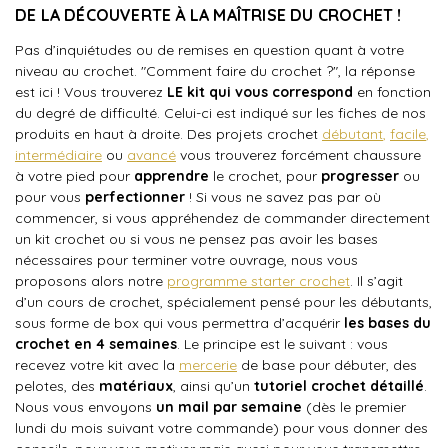
DE LA DÉCOUVERTE À LA MAÎTRISE DU CROCHET !
Pas d’inquiétudes ou de remises en question quant à votre
niveau au crochet. "Comment faire du crochet ?", la réponse
est ici ! Vous trouverez
LE kit qui vous correspond
en fonction
du degré de difficulté. Celui-ci est indiqué sur les fiches de nos
produits en haut à droite. Des projets crochet
débutant
,
facile
,
intermédiaire
ou
avancé
vous trouverez forcément chaussure
à votre pied pour
apprendre
le crochet, pour
progresser
ou
pour vous
perfectionner
! Si vous ne savez pas par où
commencer, si vous appréhendez de commander directement
un kit crochet ou si vous ne pensez pas avoir les bases
nécessaires pour terminer votre ouvrage, nous vous
proposons alors notre
programme starter crochet
. Il s’agit
d’un cours de crochet, spécialement pensé pour les débutants,
sous forme de box qui vous permettra d’acquérir
les bases du
crochet en 4 semaines
. Le principe est le suivant : vous
recevez votre kit avec la
mercerie
de base pour débuter, des
pelotes, des
matériaux
, ainsi qu’un
tutoriel crochet détaillé
.
Nous vous envoyons
un mail par semaine
(dès le premier
lundi du mois suivant votre commande) pour vous donner des