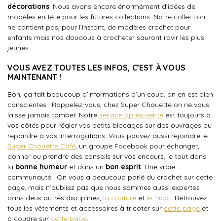
décorations
. Nous avons encore énormément d’idées de
modèles en tête pour les futures collections. Notre collection
ne contient pas, pour l’instant, de modèles crochet pour
enfants mais nos doudous à crocheter sauront ravir les plus
jeunes.
VOUS AVEZ TOUTES LES INFOS, C’EST À VOUS
MAINTENANT !
Bon, ça fait beaucoup d’informations d’un coup, on en est bien
conscientes ! Rappelez-vous, chez Super Chouette on ne vous
laisse jamais tomber. Notre
service
après-vente
est toujours à
vos côtés pour régler vos petits blocages sur des ouvrages ou
répondre à vos interrogations. Vous pouvez aussi rejoindre le
Super Chouette Café
, un groupe Facebook pour échanger,
donner ou prendre des conseils sur vos encours, le tout dans
la
bonne humeur
et dans un
bon esprit
. Une vraie
communauté ! On vous a beaucoup parlé du crochet sur cette
page, mais n’oubliez pas que nous sommes aussi expertes
dans deux autres disciplines,
la couture
et
le tricot
. Retrouvez
tous les vêtements et accessoires à tricoter sur
cette page
et
à coudre sur
cette page
.