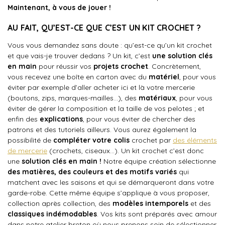
Maintenant, à vous de jouer !
AU FAIT, QU’EST-CE QUE C’EST UN KIT CROCHET ?
Vous vous demandez sans doute : qu’est-ce qu’un kit crochet
et que vais-je trouver dedans ? Un kit, c’est
une solution clés
en main
pour réussir vos
projets crochet
. Concrètement,
vous recevez une boîte en carton avec du
matériel
, pour vous
éviter par exemple d’aller acheter ici et là votre mercerie
(boutons, zips, marques-mailles…), des
matériaux
, pour vous
éviter de gérer la composition et la taille de vos pelotes ; et
enfin des
explications
, pour vous éviter de chercher des
patrons et des tutoriels ailleurs. Vous aurez également la
possibilité de
compléter votre colis
crochet par
des éléments
de mercerie
(crochets, ciseaux…). Un kit crochet c’est donc
une
solution clés en main !
Notre équipe création sélectionne
des
matières, des couleurs et des motifs variés
qui
matchent avec les saisons et qui se démarqueront dans votre
garde-robe. Cette même équipe s’applique à vous proposer,
collection après collection, des
modèles intemporels
et des
classiques indémodables
. Vos kits sont préparés avec amour
dans notre atelier breton où nous prenons soin de sélectionner