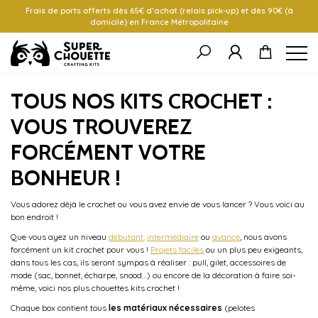
Frais de ports offerts dès 65€ d’achat (relais pick-up) et dès 90€ (à
domicile) en France Métropolitaine
TOUS NOS KITS CROCHET :
VOUS TROUVEREZ
FORCÉMENT VOTRE
BONHEUR !
Vous adorez déjà le crochet ou vous avez envie de vous lancer ? Vous voici au
bon endroit !
Que vous ayez un niveau
débutant
,
intermédiaire
ou
avancé
, nous avons
forcément un kit crochet pour vous !
Projets faciles
ou un plus peu exigeants,
dans tous les cas, ils seront sympas à réaliser : pull, gilet, accessoires de
mode (sac, bonnet, écharpe, snood…) ou encore de la décoration à faire soi-
même, voici nos plus chouettes kits crochet !
Chaque box contient tous
les matériaux nécessaires
(pelotes