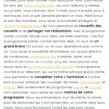
conseils, pour vous motiver mais aussi pour vous transmettre
les liens des
tutos crochet vidéo
qui vous aideront à réaliser
vos projets. Vous recevrez donc 4 mails, pour 4 projets, pour 4
techniques, soit un par semaine pendant un mois. Petit bonus
et pas des moindres, vous aurez la possibilité d’intégrer le
groupe Facebook privé
qui vous permettra de
recueillir des
conseils
et de
partager vos réalisations
. Avec le programme
starter crochet, lancez-vous dans une belle aventure ! Une fois
le programme starter crochet terminé, déjà, on vous dit
un
grand bravo
! Et surtout, on ne vous abandonne pas comme
ça. Vous aurez la possibilité de pratiquer vos acquis grâce à
de nombreuses
créations faciles
à réaliser. Après avoir
renforcé vos
bases du crochet
, ça y est, vous pouvez vous
lancer dans le
programme booster crochet
. Ce programme
crochet pour débutant, qui suit le même principe que le starter,
vous permettra de
compléter votre « formation »
crochet
pour pouvoir attaquer des ouvrages de niveau
intermédiaire
et
avancé
.
Bien évidemment les programmes
starter
et
booster
sont optionnels, vous restez les seuls
maîtres de votre
progression
. Nous recommandons, tout de même, le starter
pour les personnes qui n’ont jamais tenu un crochet dans leurs
mains. Nous vous fournissons toutes les clés pour réussir.