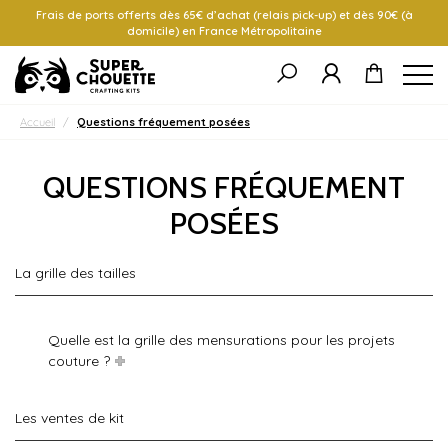
Frais de ports offerts dès 65€ d’achat (relais pick-up) et dès 90€ (à
domicile) en France Métropolitaine
Accueil
/
Questions fréquement posées
QUESTIONS FRÉQUEMENT
POSÉES
La grille des tailles
Quelle est la grille des mensurations pour les projets
couture ?
Les ventes de kit