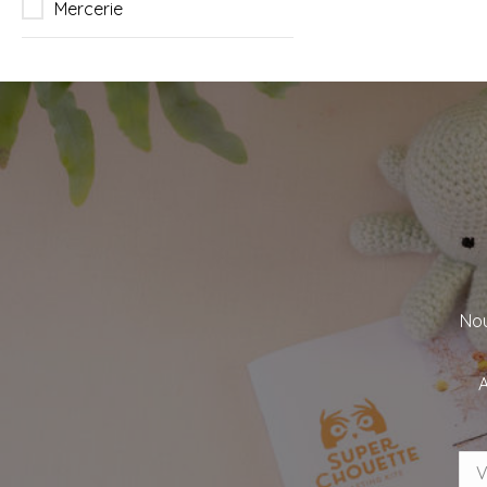
Mercerie
Nou
A