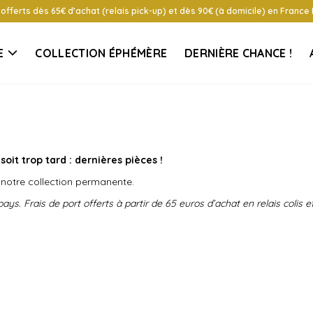
 offerts dès 65€ d’achat (relais pick-up) et dès 90€ (à domicile) en France
E
COLLECTION ÉPHÉMÈRE
DERNIÈRE CHANCE !
soit trop tard : dernières pièces !
 notre collection permanente.
s. Frais de port offerts à partir de 65 euros d’achat en relais colis et