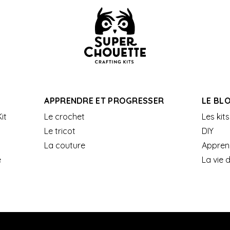
APPRENDRE ET PROGRESSER
LE BL
it
Le crochet
Les kits
Le tricot
DIY
La couture
Appren
e
La vie 