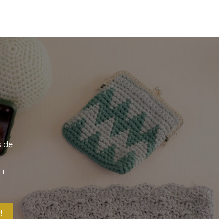
s de
 !
!