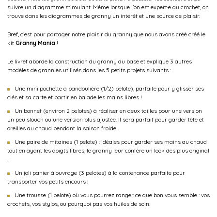
suivre un diagramme stimulant. Même lorsque l’on est expert·e au crochet,
on
trouve dans les diagrammes de granny un intérêt et une source de plaisir.
Bref, c’est pour partager notre plaisir du granny que nous avons créé créé le
kit
Granny Mania
!
Le livret aborde la construction du granny du base et explique 3 autres
modèles de grannies utilisés dans les 5 petits projets suivants :
Une mini pochette à bandoulière (1/2) pelote), parfaite pour y glisser ses
clés et sa carte et partir en balade les mains libres !
Un bonnet (environ 2 pelotes) à réaliser en deux tailles pour une version
un peu slouch ou une version plus ajustée. Il sera parfait pour garder tête et
oreilles au chaud pendant la saison froide.
Une paire de mitaines (1 pelote) : idéales pour garder ses mains au chaud
tout en ayant les doigts libres, le granny leur confère un look des plus original
!
Un joli panier à ouvrage (3 pelotes) à la contenance parfaite pour
transporter vos petits encours !
Une trousse (1 pelote) où vous pourrez ranger ce que bon vous semble : vos
crochets, vos stylos, ou pourquoi pas vos huiles de soin.