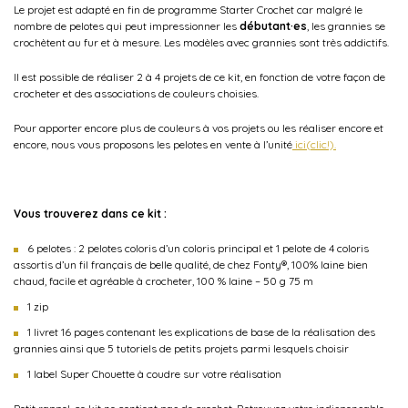
Le projet est adapté en fin de programme Starter Crochet car malgré le
nombre de pelotes qui peut impressionner les
débutant·es
, les grannies se
crochètent au fur et à mesure. Les modèles avec grannies sont très addictifs.
Il est possible de réaliser 2 à 4 projets de ce kit, en fonction de votre façon de
crocheter et des associations de couleurs choisies.
Pour apporter encore plus de couleurs à vos projets ou les réaliser encore et
encore, nous vous proposons les pelotes en vente à l’unité
ici(clic!).
Vous trouverez dans ce kit :
6 pelotes : 2 pelotes coloris d’un coloris principal et 1 pelote de 4 coloris
assortis d’un fil français de belle qualité, de chez Fonty®, 100% laine bien
chaud, facile et agréable à crocheter, 100 % laine – 50 g 75 m
1 zip
1 livret 16 pages contenant les explications de base de la réalisation des
grannies ainsi que 5 tutoriels de petits projets parmi lesquels choisir
1 label Super Chouette à coudre sur votre réalisation