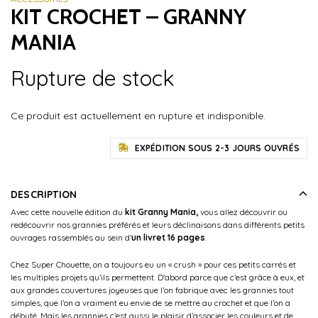
KIT CROCHET – GRANNY
MANIA
Rupture de stock
Ce produit est actuellement en rupture et indisponible.
EXPÉDITION SOUS 2-3 JOURS OUVRÉS
DESCRIPTION
Avec cette nouvelle édition du
kit Granny Mania,
vous allez découvrir ou
redécouvrir nos grannies préférés et leurs déclinaisons dans différents petits
ouvrages rassemblés au sein d’
un livret 16 pages
.
Chez Super Chouette, on a toujours eu un
«
crush
»
pour ces petits carrés et
les multiples projets qu’ils permettent. D’abord
parce que
c’est grâce à eux, et
aux grandes couvertures
joyeuses que l’on fabrique avec les grannies tout
simples,
que l’on a vraiment eu envie de se mettre au crochet et que l’on a
débuté.
Mais les grannies c’est aussi le plaisir d’associer les couleurs et de