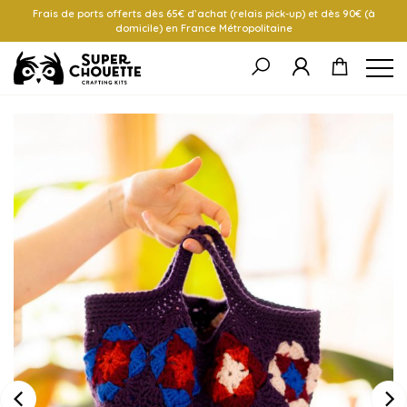
Frais de ports offerts dès 65€ d’achat (relais pick-up) et dès 90€ (à
domicile) en France Métropolitaine