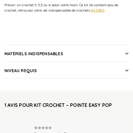
Prévoir un crochet 5, 5,5 ou 6 selon votre main. Ce kit ne contient pas de
crochet, retrouvez votre set indispensable de crochets
ici (clic)
.
MATÉRIELS INDISPENSABLES
NIVEAU REQUIS
1 AVIS POUR
KIT CROCHET – POINTE EASY POP
Note
5
sur