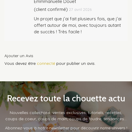
Emmmanuelle Douet
5
(client confirmé)
27 avril 2026
Un projet que j’ai fait plusieurs fois, que j’ai
offert autour de moi, avec toujours autant
de succès ! Très facile !
Ajouter un Avis
Vous devez être
connecté
pour publier un avis.
Recevez toute la chouette actu
Nouvelles collections, ventes exclusives, tutoriels, recettes,
coups de coeur, coups de main, coups de foudre, tendances…
Abonnez-vous à notre newsletter pour découvrir notre univers !