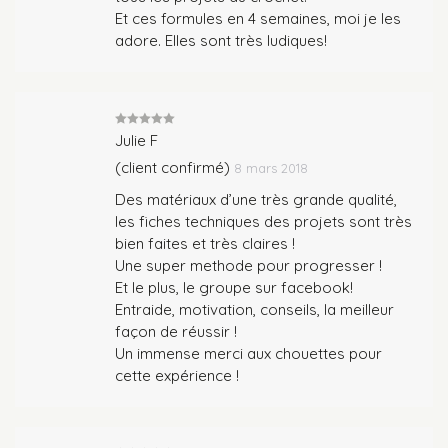
Et ces formules en 4 semaines, moi je les
adore. Elles sont très ludiques!
Note
5
sur
Julie F
5
(client confirmé)
8 mars 2018
Des matériaux d’une très grande qualité,
les fiches techniques des projets sont très
bien faites et très claires !
Une super methode pour progresser !
Et le plus, le groupe sur facebook!
Entraide, motivation, conseils, la meilleur
façon de réussir !
Un immense merci aux chouettes pour
cette expérience !