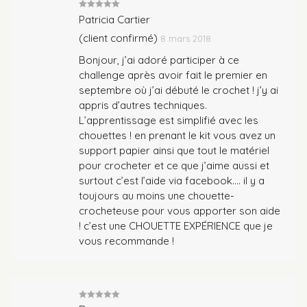
Note
5
sur
Patricia Cartier
5
(client confirmé)
8 mars 2018
Bonjour, j’ai adoré participer à ce
challenge après avoir fait le premier en
septembre où j’ai débuté le crochet ! j’y ai
appris d’autres techniques.
L’apprentissage est simplifié avec les
chouettes ! en prenant le kit vous avez un
support papier ainsi que tout le matériel
pour crocheter et ce que j’aime aussi et
surtout c’est l’aide via facebook…. il y a
toujours au moins une chouette-
crocheteuse pour vous apporter son aide
! c’est une CHOUETTE EXPÉRIENCE que je
vous recommande !
Note
5
sur