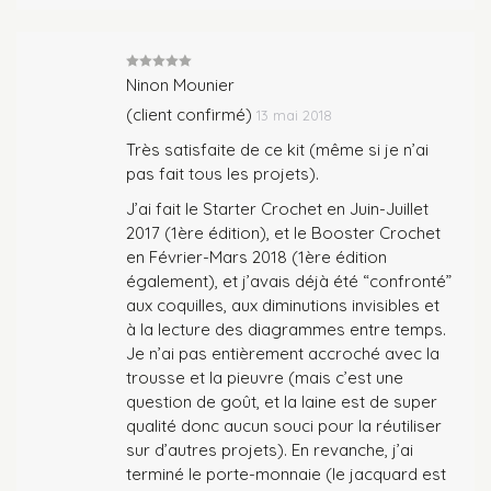
Note
5
sur
Ninon Mounier
5
(client confirmé)
13 mai 2018
Très satisfaite de ce kit (même si je n’ai
pas fait tous les projets).
J’ai fait le Starter Crochet en Juin-Juillet
2017 (1ère édition), et le Booster Crochet
en Février-Mars 2018 (1ère édition
également), et j’avais déjà été “confronté”
aux coquilles, aux diminutions invisibles et
à la lecture des diagrammes entre temps.
Je n’ai pas entièrement accroché avec la
trousse et la pieuvre (mais c’est une
question de goût, et la laine est de super
qualité donc aucun souci pour la réutiliser
sur d’autres projets). En revanche, j’ai
terminé le porte-monnaie (le jacquard est