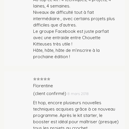
laines, 4 semaines.
Niveaux de difficulté tout à fait
intermédiaire , avec certains projets plus
difficiles que d’autres.
Le groupe Facebook est juste parfait
avec une entraide entre Chouette
Kitteuses très utile !
Hâte, hâte, hâte de m’inscrire à la
prochaine édition !
Note
5
sur
Florentine
5
(client confirmé)
8 mars 2018
Et hop, encore plusieurs nouvelles
techniques acquises grâce à ce nouveau
programme. Après le kit starter, le
booster est idéal pour maîtriser (presque)
tous les projets au crochet.