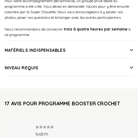
Pour votre accompagnement personnalisé, un groupé privé dédié au
programme a été créé. Vous devez en demander l’accès pour y être ensuite
coaché·e par la Super Chouette. Nous vous encourageons à y poster vos
photos, poser vos questions et échanger avec les autres participant·e·s.
Nous recommandons de consacrer
trois à quatre heures par semaine
à
ce programme.
MATÉRIELS INDISPENSABLES
NIVEAU REQUIS
17 AVIS POUR
PROGRAMME BOOSTER CROCHET
Note
5
sur
tual.m
5