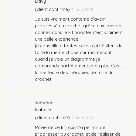
Davy
5
(client confirmé)
7 mars 2018
Je suis vraiment contente d’avoir
progressé au crochet grâce aux conseils
donnés dans le kit booster c’est vraiment
une belle expérience.
je conseille à toutes celles qui hésitent de
faire la même chose car maintenant
quand je vois un diagramme je
comprends parfaitement et en plus c’est
la meilleure des thérapies de faire du
crochet
Note
5
sur
Isabelle
5
(client confirmé)
7 mars 2018
Ravie de ce kit, qui m’a permis de
progresser au crochet, et de réaliser de