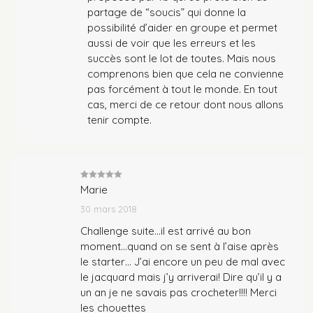
partage de “soucis” qui donne la
possibilité d’aider en groupe et permet
aussi de voir que les erreurs et les
succès sont le lot de toutes. Mais nous
comprenons bien que cela ne convienne
pas forcément à tout le monde. En tout
cas, merci de ce retour dont nous allons
tenir compte.
Note
5
sur
Marie
5
30 mars 2018
Challenge suite…il est arrivé au bon
moment…quand on se sent à l’aise après
le starter… J’ai encore un peu de mal avec
le jacquard mais j’y arriverai! Dire qu’il y a
un an je ne savais pas crocheter!!!! Merci
les chouettes