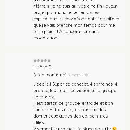
Même si je ne suis arrivée à ne finir aucun
projet par manque de temps, les
explications et les vidéos sont si détaillées
que je vais prendre mon temps pour me
faire plaisir ! À consommer sans
modération !
Note
5
sur
Hélène D.
5
(client confirmé)
9 mars 2018
J’adore ! Super ce concept, 4 semaines, 4
projets, les tutos, les vidéos et le groupe
Facebook.
Il est parfait ce groupe, entraide et bon
humeur. Et très utile, les plus rapides
donnant aux autres des conseils très
utiles.
Vivement le prochain, je signe de suite