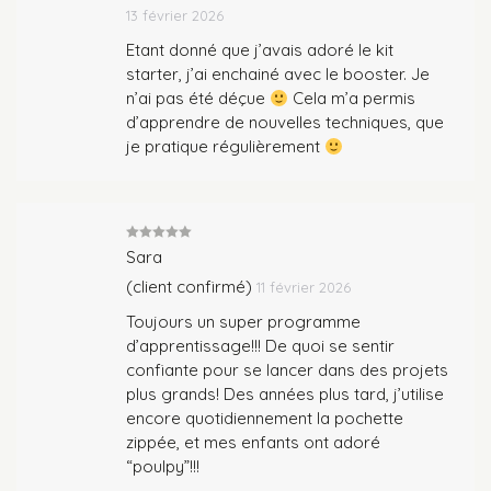
13 février 2026
Etant donné que j’avais adoré le kit
starter, j’ai enchainé avec le booster. Je
n’ai pas été déçue
Cela m’a permis
d’apprendre de nouvelles techniques, que
je pratique régulièrement
Note
5
sur
Sara
5
(client confirmé)
11 février 2026
Toujours un super programme
d’apprentissage!!! De quoi se sentir
confiante pour se lancer dans des projets
plus grands! Des années plus tard, j’utilise
encore quotidiennement la pochette
zippée, et mes enfants ont adoré
“poulpy”!!!