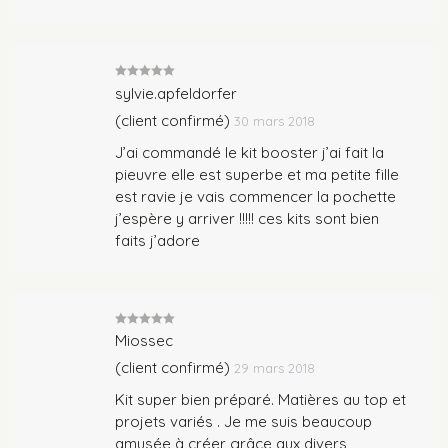
Note
5
sur
sylvie.apfeldorfer
5
(client confirmé)
30 mars 2018
J’ai commandé le kit booster j’ai fait la
pieuvre elle est superbe et ma petite fille
est ravie je vais commencer la pochette
j’espère y arriver !!!!! ces kits sont bien
faits j’adore
Note
5
sur
Miossec
5
(client confirmé)
29 mars 2018
Kit super bien préparé. Matières au top et
projets variés . Je me suis beaucoup
amusée à créer grâce aux divers