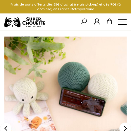
Frais de ports offerts dès 65€ d’achat (relais pick-up) et dès 90€ (à
domicile) en France Métropolitaine