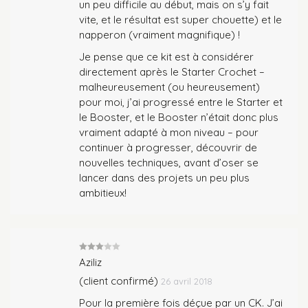
un peu difficile au début, mais on s’y fait
vite, et le résultat est super chouette) et le
napperon (vraiment magnifique) !
Je pense que ce kit est à considérer
directement après le Starter Crochet –
malheureusement (ou heureusement)
pour moi, j’ai progressé entre le Starter et
le Booster, et le Booster n’était donc plus
vraiment adapté à mon niveau – pour
continuer à progresser, découvrir de
nouvelles techniques, avant d’oser se
lancer dans des projets un peu plus
ambitieux!
Note
3
Aziliz
sur 5
(client confirmé)
26 avril 2018
Pour la première fois déçue par un CK. J’ai