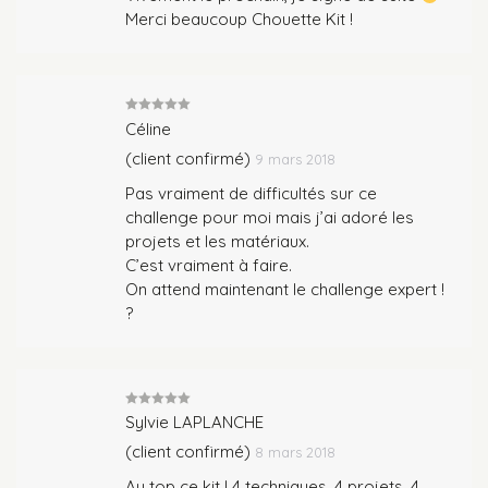
Merci beaucoup Chouette Kit !
Note
5
sur
Céline
5
(client confirmé)
9 mars 2018
Pas vraiment de difficultés sur ce
challenge pour moi mais j’ai adoré les
projets et les matériaux.
C’est vraiment à faire.
On attend maintenant le challenge expert !
?
Note
5
sur
Sylvie LAPLANCHE
5
(client confirmé)
8 mars 2018
Au top ce kit ! 4 techniques, 4 projets, 4