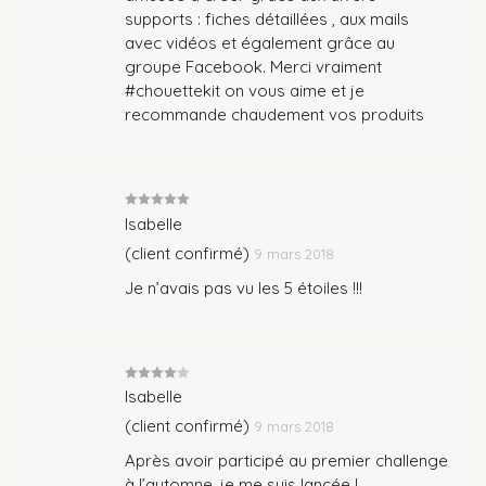
supports : fiches détaillées , aux mails
avec vidéos et également grâce au
groupe Facebook. Merci vraiment
#chouettekit on vous aime et je
recommande chaudement vos produits
Note
5
sur
Isabelle
5
(client confirmé)
9 mars 2018
Je n’avais pas vu les 5 étoiles !!!
Note
4
Isabelle
sur 5
(client confirmé)
9 mars 2018
Après avoir participé au premier challenge
à l’automne, je me suis lancée !