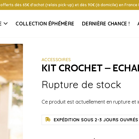
 offerts dès 65€ d’achat (relais pick-up) et dès 90€ (à domicile) en France
E
COLLECTION ÉPHÉMÈRE
DERNIÈRE CHANCE !
ACCESSOIRES
KIT CROCHET – ECHA
Rupture de stock
Ce produit est actuellement en rupture et i
EXPÉDITION SOUS 2-3 JOURS OUVRÉS