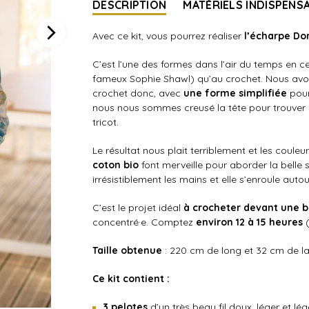
DESCRIPTION
MATÉRIELS INDISPENS
Avec ce kit, vous pourrez réaliser
l’écharpe Dor
C’est l’une des formes dans l’air du temps en c
fameux Sophie Shawl) qu’au crochet. Nous avons
crochet donc, avec
une forme simplifiée
pour
nous nous sommes creusé la tête pour trouver
tricot.
Le résultat nous plait terriblement et les couleu
coton bio
font merveille pour aborder la belle s
irrésistiblement les mains et elle s’enroule auto
C’est le projet idéal
à crocheter devant une b
concentré·e. Comptez
environ 12 à 15 heures
Taille obtenue
: 220 cm de long et 32 cm de la
Ce kit contient :
3
pelotes
d’un très beau fil doux, léger et lé