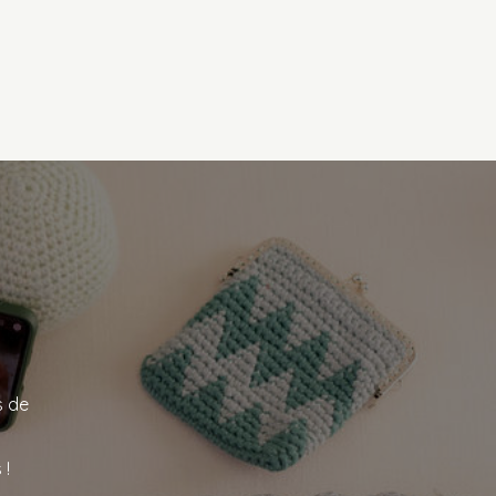
s de
 !