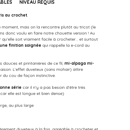
ABLES
NIVEAU REQUIS
is au crochet
.
e moment, mais on la rencontre plutôt au tricot (le
 donc voulu en faire notre chouette version ! Au
 qu’elle soit vraiment facile à crocheter… et surtout
une finition soignée
qui rappelle la e-cord au
rs douces et printanières de ce fil,
mi-alpaga mi-
aison. L’effet duveteux (sans mohair) attire
ur du cou de façon instinctive.
onne série
car il n’y a pas besoin d’être très
(car elle est longue et bien dense)
rge, au plus large
gèrement duveteux à la fois, agréable à crocheter et