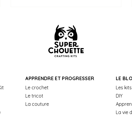
APPRENDRE ET PROGRESSER
LE BL
it
Le crochet
Les kits
Le tricot
DIY
La couture
Appren
e
La vie 