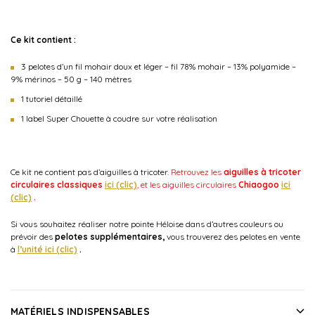
Ce kit contient :
3 pelotes d’un fil mohair doux et léger – fil 78% mohair – 13% polyamide –
9% mérinos – 50 g – 140 mètres
1 tutoriel détaillé
1 label Super Chouette à coudre sur votre réalisation
Ce kit ne contient pas d’aiguilles à tricoter.
Retrouvez les
aiguilles à tricoter
circulaires classiques
ici (clic)
, et les aiguilles circulaires
Chiaogoo
ici
(clic)
.
Si vous souhaitez réaliser notre pointe Héloise dans d’autres couleurs ou
prévoir des
pelotes supplémentaires,
vous trouverez des pelotes en vente
à
l’unité ici (clic)
.
MATÉRIELS INDISPENSABLES