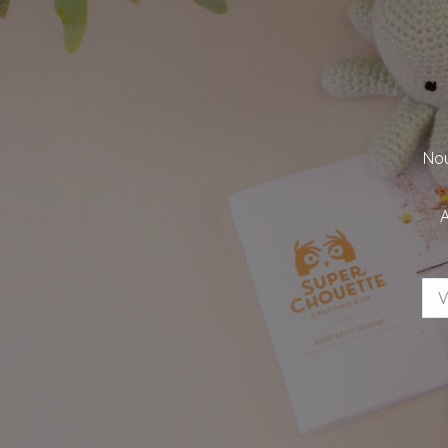
Nou
A