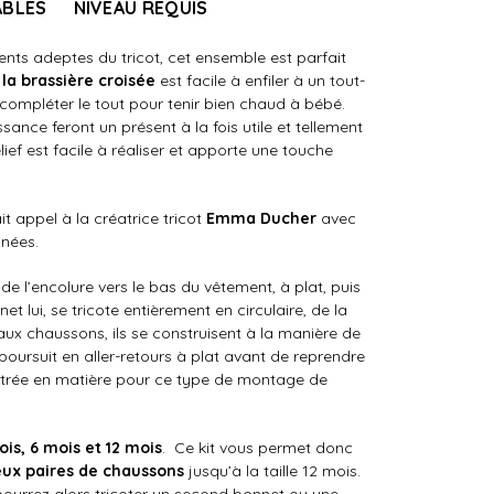
ABLES
NIVEAU REQUIS
arents adeptes du tricot, cet ensemble est parfait
:
la brassière croisée
est facile à enfiler à un tout-
compléter le tout pour tenir bien chaud à bébé.
ance feront un présent à la fois utile et tellement
lief est facile à réaliser et apporte une touche
t appel à la créatrice tricot
Emma Ducher
avec
nées.
e de l’encolure vers le bas du vêtement, à plat, puis
et lui, se tricote entièrement en circulaire, de la
x chaussons, ils se construisent à la manière de
poursuit en aller-retours à plat avant de reprendre
 entrée en matière pour ce type de montage de
is, 6 mois et 12 mois
. Ce kit vous permet donc
eux paires de chaussons
jusqu’à la taille 12 mois.