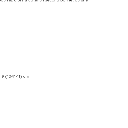
us pourrez alors tricoter un second bonnet ou une
9 (10-11-11) cm