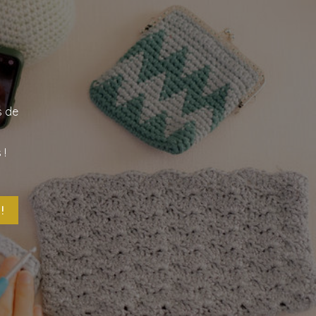
s de
 !
!