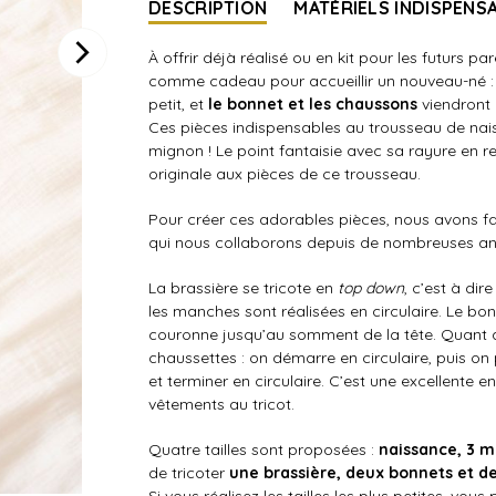
DESCRIPTION
MATÉRIELS INDISPENS
À offrir déjà réalisé ou en kit pour les futurs p
comme cadeau pour accueillir un nouveau-né 
petit, et
le bonnet et les chaussons
viendront 
Ces pièces indispensables au trousseau de naiss
mignon ! Le point fantaisie avec sa rayure en re
originale aux pièces de ce trousseau.
Pour créer ces adorables pièces, nous avons fai
qui nous collaborons depuis de nombreuses an
La brassière se tricote en
top down
, c’est à dir
les manches sont réalisées en circulaire. Le bonn
couronne jusqu’au somment de la tête. Quant au
chaussettes : on démarre en circulaire, puis on 
et terminer en circulaire. C’est une excellente
vêtements au tricot.
Quatre tailles sont proposées :
naissance, 3 mo
de tricoter
une brassière, deux bonnets et d