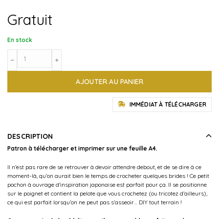
Gratuit
En stock
quantité
﹣
﹢
de
Tuto
AJOUTER AU PANIER
Pochon
nomade
-
IMMÉDIAT À TÉLÉCHARGER
A
télécharger
DESCRIPTION
Patron à télécharger et imprimer sur une feuille A4.
Il n’est pas rare de se retrouver à devoir attendre debout, et de se dire à ce
moment-là, qu’on aurait bien le temps de crocheter quelques brides ! Ce petit
pochon à ouvrage d’inspiration japonaise est parfait pour ça. Il se positionne
sur le poignet et contient la pelote que vous crochetez (ou tricotez d’ailleurs),
ce qui est parfait lorsqu’on ne peut pas s’asseoir… DIY tout terrain !