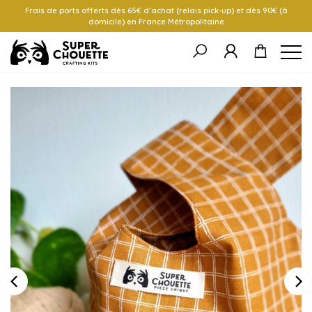
Frais de ports offerts dès 65€ d’achat (relais pick-up) et dès 90€ (à
domicile) en France Métropolitaine