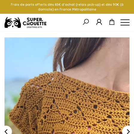
Frais de ports offerts dès 65€ d’achat (relais pick-up) et dès 90€ (à
domicile) en France Métropolitaine