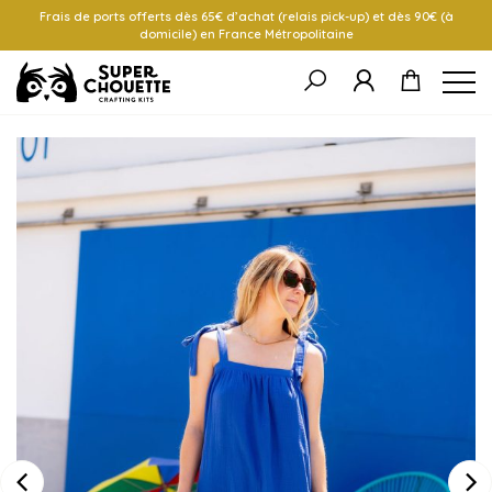
Frais de ports offerts dès 65€ d’achat (relais pick-up) et dès 90€ (à
domicile) en France Métropolitaine