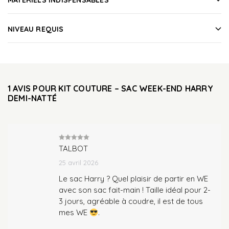
NIVEAU REQUIS
1 AVIS POUR
KIT COUTURE – SAC WEEK-END HARRY
DEMI-NATTÉ
Note
5
sur
TALBOT
5
25 avril 2026
Le sac Harry ? Quel plaisir de partir en WE
avec son sac fait-main ! Taille idéal pour 2-
3 jours, agréable à coudre, il est de tous
mes WE
.