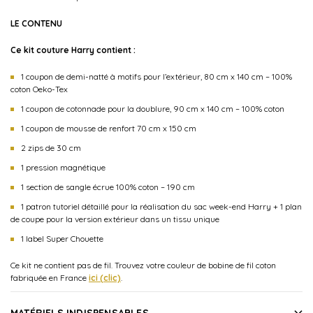
LE CONTENU
Ce kit couture Harry contient :
1 coupon de demi-natté à motifs pour l’extérieur, 80 cm x 140 cm – 100%
coton Oeko-Tex
1 coupon de cotonnade pour la doublure, 90 cm x 140 cm – 100% coton
1 coupon de mousse de renfort 70 cm x 150 cm
2 zips de 30 cm
1 pression magnétique
1 section de sangle écrue 100% coton – 190 cm
1 patron tutoriel détaillé pour la réalisation du sac week-end Harry + 1 plan
de coupe pour la version extérieur dans un tissu unique
1 label Super Chouette
Ce kit ne contient pas de fil. Trouvez votre couleur de bobine de fil coton
fabriquée en France
ici (clic)
.
MATÉRIELS INDISPENSABLES