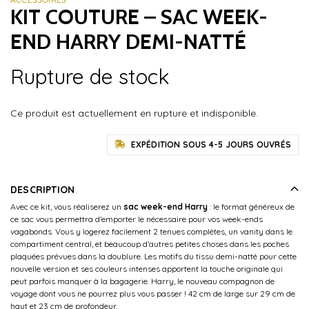
KIT COUTURE – SAC WEEK-
END HARRY DEMI-NATTÉ
Rupture de stock
Ce produit est actuellement en rupture et indisponible.
EXPÉDITION SOUS 4-5 JOURS OUVRÉS
DESCRIPTION
Avec ce kit, vous réaliserez un
sac week-end Harry
: le format généreux de
ce sac vous permettra d’emporter le nécessaire pour vos week-ends
vagabonds. Vous y logerez facilement 2 tenues complètes, un vanity dans le
compartiment central, et beaucoup d’autres petites choses dans les poches
plaquées prévues dans la doublure. Les motifs du tissu demi-natté pour cette
nouvelle version et ses couleurs intenses apportent la touche originale qui
peut parfois manquer à la bagagerie. Harry, le nouveau compagnon de
voyage dont vous ne pourrez plus vous passer ! 42 cm de large sur 29 cm de
haut et 23 cm de profondeur.