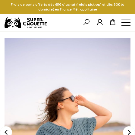
Frais de ports offerts dès 65€ d’achat (relais pick-up) et dès 90€ (à
domicile) en France Métropolitaine