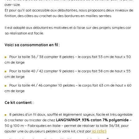
over-size.
Et pour qu’il soit accessible aux débutant·es, nous proposons deux niveaux de
finition, des côtes au crochet ou des bordures en mailles serrées.
Il est adapté aux débutant·es motivées et à l’aise sur des projets simples car
sa réalisation est facile.
Voici sa consommation en fil :
Pour la taille 36 / 38 compter 8 pelotes – le corps fait 53 cm de haut x 50
cm de large
Pour la taille 40 / 42 compter 9 pelotes – le corps fait 58 cm de haut x 55
cm de large
Pour la taille 44 / 46 compter 10 pelotes – le corps fait 63 cm de haut x 60
cm de large
Ce kit contient :
8 pelotes d’un fil doux, soufflé et légèrement soyeux, facile et très agréable
à crocheter ou tricoter de chez
LANGYARNS®
,
93
% coton 7% polyamide
–
50 g 100 m – Fabriquées en Italie – permet de réaliser la taille 36/38, pour
ajouter une ou plusieurs pelotes à votre kit, c’est par
ici (clic)