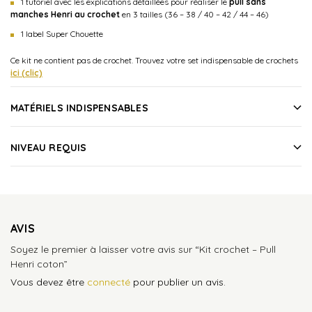
1 tutoriel avec les explications détaillées pour réaliser le
pull sans
manches Henri au crochet
en 3 tailles (36 – 38 / 40 – 42 / 44 – 46)
1 label Super Chouette
Ce kit ne contient pas de crochet. Trouvez votre set indispensable de crochets
ici (clic)
MATÉRIELS INDISPENSABLES
NIVEAU REQUIS
AVIS
Soyez le premier à laisser votre avis sur “Kit crochet – Pull
Henri coton”
Vous devez être
connecté
pour publier un avis.