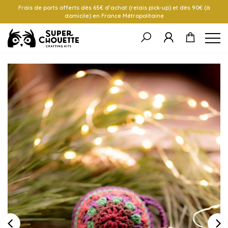
Frais de ports offerts dès 65€ d’achat (relais pick-up) et dès 90€ (à
domicile) en France Métropolitaine