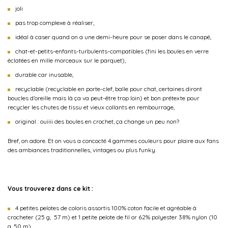
joli
pas trop complexe à réaliser,
idéal à caser quand on a une demi-heure pour se poser dans le canapé,
chat-et-petits-enfants-turbulents-compatibles (fini les boules en verre
éclatées en mille morceaux sur le parquet),
durable car inusable,
recyclable (recyclable en porte-clef, balle pour chat, certaines diront
boucles d’oreille mais là ça va peut-être trop loin) et bon prétexte pour
recycler les chutes de tissu et vieux collants en rembourrage,
original : ouiiii des boules en crochet, ça change un peu non?
Bref, on adore. Et on vous a concocté 4 gammes couleurs pour plaire aux fans
des ambiances traditionnelles, vintages ou plus funky.
Vous trouverez dans ce kit :
4 petites pelotes de coloris assortis 100% coton facile et agréable à
crocheter (25 g, 57 m) et 1 petite pelote de fil or 62% polyester 38% nylon (10
g, 50 m)