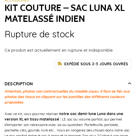
ACCESSOIRES
KIT COUTURE – SAC LUNA XL
MATELASSÉ INDIEN
Rupture de stock
Ce produit est actuellement en rupture et indisponible.
EXPÉDIÉ SOUS 2-3 JOURS OUVRÉS
DESCRIPTION
Attention, photos non contractuelles du modèle cousu. Il faut se fier aux
photos des tissus en cliquant sur les pastilles des différents couleurs
proposées.
Avec ce kit, vous pourrez réaliser
notre sac demi-lune Luna dans une
version XL en tissu matelassé
:
LE sac au volume parfait, qui permet
d’emporter son nécessaire avec soi au quotidien. Portefeuille, portable,
pochette, clés, gourde, livre etc… Vous en rangerez des choses dans notre sac.
Le mix parfait entre le sac à main et la banane. Son plus ? Grâce à son anse