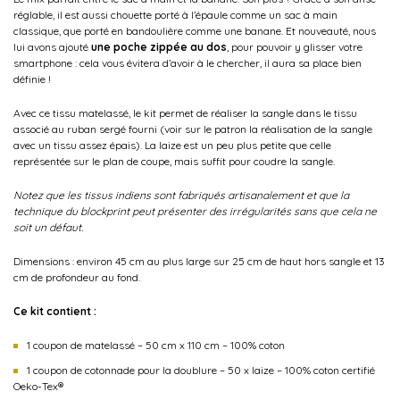
réglable, il est aussi chouette porté à l’épaule comme un sac à main
classique, que porté en bandoulière comme une banane. Et nouveauté, nous
lui avons ajouté
une poche zippée au dos
, pour pouvoir y glisser votre
smartphone : cela vous évitera d’avoir à le chercher, il aura sa place bien
définie !
Avec ce tissu matelassé, le kit permet de réaliser la sangle dans le tissu
associé au ruban sergé fourni (voir sur le patron la réalisation de la sangle
avec un tissu assez épais). La laize est un peu plus petite que celle
représentée sur le plan de coupe, mais suffit pour coudre la sangle.
Notez que les tissus indiens sont fabriqués artisanalement et que la
technique du blockprint peut présenter des irrégularités sans que cela ne
soit un défaut.
Dimensions : environ 45 cm au plus large sur 25 cm de haut hors sangle et 13
cm de profondeur au fond.
Ce kit contient :
1 coupon de matelassé – 50 cm x 110 cm – 100% coton
1 coupon de cotonnade pour la doublure – 50 x laize – 100% coton certifié
Oeko-Tex®