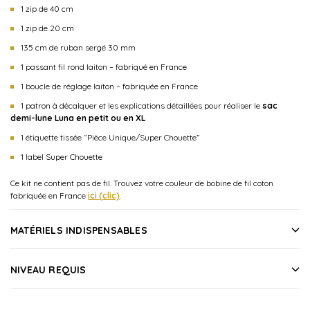
1 zip de 40 cm
1 zip de 20 cm
135 cm de ruban sergé 30 mm
1 passant fil rond laiton – fabriqué en France
1 boucle de réglage laiton – fabriquée en France
1 patron à décalquer et les explications détaillées pour réaliser le
sac
demi-lune Luna en petit ou en XL
1 étiquette tissée “Pièce Unique/Super Chouette”
1 label Super Chouette
Ce kit ne contient pas de fil. Trouvez votre couleur de bobine de fil coton
fabriquée en France
ici (clic)
.
MATÉRIELS INDISPENSABLES
NIVEAU REQUIS