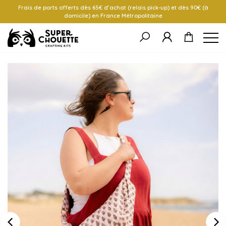
Frais de ports offerts dès 65€ d’achat (relais pick-up) et dès 90€ (à
domicile) en France Métropolitaine