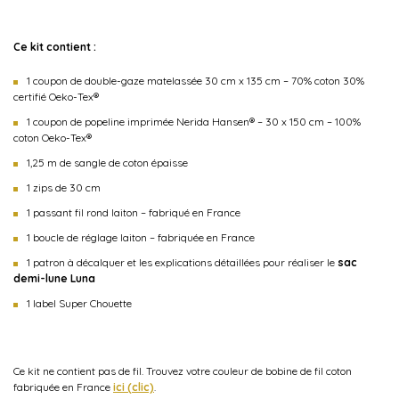
Ce kit contient :
1 coupon de double-gaze matelassée 30 cm x 135 cm – 70% coton 30%
certifié Oeko-Tex®
1 coupon de popeline imprimée Nerida Hansen® – 30 x 150 cm – 100%
coton Oeko-Tex®
1,25 m de sangle de coton épaisse
1 zips de 30 cm
1 passant fil rond laiton – fabriqué en France
1 boucle de réglage laiton – fabriquée en France
1 patron à décalquer et les explications détaillées pour réaliser le
sac
demi-lune Luna
1 label Super Chouette
Ce kit ne contient pas de fil. Trouvez votre couleur de bobine de fil coton
fabriquée en France
ici (clic)
.