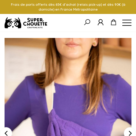
Frais de ports offerts dès 65€ d’achat (relais pick-up) et dès 90€ (à
domicile) en France Métropolitaine