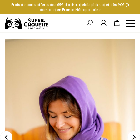
Frais de ports offerts dès 65€ d’achat (relais pick-up) et dès 90€ (à
domicile) en France Métropolitaine