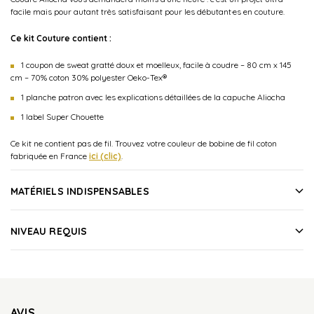
facile mais pour autant très satisfaisant pour les débutant·es en couture.
Ce kit Couture contient :
1 coupon de sweat gratté doux et moelleux, facile à coudre – 80 cm x 145
cm – 70% coton 30% polyester Oeko-Tex®
1 planche patron avec les explications détaillées de la capuche Aliocha
1 label Super Chouette
Ce kit ne contient pas de fil. Trouvez votre couleur de bobine de fil coton
fabriquée en France
ici (clic)
.
MATÉRIELS INDISPENSABLES
NIVEAU REQUIS
AVIS