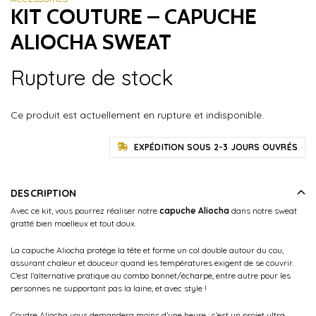
KIT COUTURE – CAPUCHE
ALIOCHA SWEAT
Rupture de stock
Ce produit est actuellement en rupture et indisponible.
EXPÉDITION SOUS 2-3 JOURS OUVRÉS
DESCRIPTION
Avec ce kit, vous pourrez réaliser notre
capuche Aliocha
dans notre sweat
gratté bien moelleux et tout doux.
La capuche Aliocha protège la tête et forme un col double autour du cou,
assurant chaleur et douceur quand les températures exigent de se couvrir.
C’est l’alternative pratique au combo bonnet/écharpe, entre autre pour les
personnes ne supportant pas la laine, et avec style !
Coudre Aliocha vous demandera moins d’une heure : c’est un projet ultra