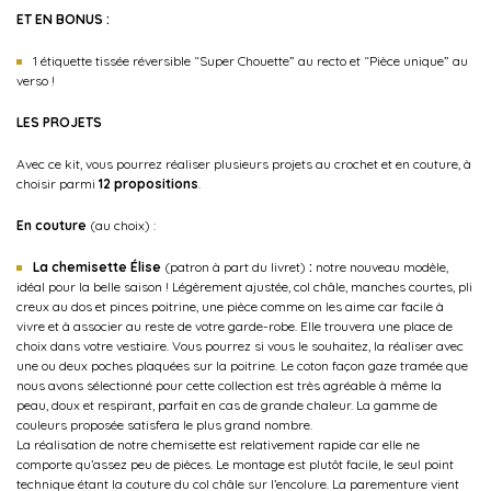
ET EN BONUS :
1 étiquette tissée réversible “Super Chouette” au recto et “Pièce unique” au
verso !
LES PROJETS
Avec ce kit, vous pourrez réaliser plusieurs projets au crochet et en couture, à
choisir parmi
12 propositions
.
En couture
(au choix) :
La chemisette Élise
(patron à part du livret)
:
notre nouveau modèle,
idéal pour la belle saison ! Légèrement ajustée, col châle, manches courtes, pli
creux au dos et pinces poitrine, une pièce comme on les aime car facile à
vivre et à associer au reste de votre garde-robe. Elle trouvera une place de
choix dans votre vestiaire. Vous pourrez si vous le souhaitez, la réaliser avec
une ou deux poches plaquées sur la poitrine. Le coton façon gaze tramée que
nous avons sélectionné pour cette collection est très agréable à même la
peau, doux et respirant, parfait en cas de grande chaleur. La gamme de
couleurs proposée satisfera le plus grand nombre.
La réalisation de notre chemisette est relativement rapide car elle ne
comporte qu’assez peu de pièces. Le montage est plutôt facile, le seul point
technique étant la couture du col châle sur l’encolure. La parementure vient