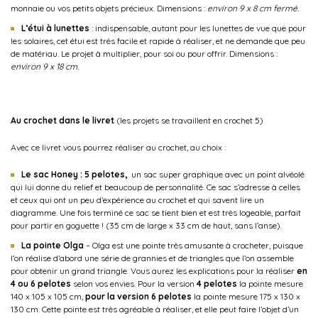
monnaie ou vos petits objets précieux. Dimensions :
environ 9 x 8 cm fermé.
L’étui à lunettes
: indispensable, autant pour les lunettes de vue que pour
les solaires, cet étui est très facile et rapide à réaliser, et ne demande que peu
de matériau. Le projet à multiplier, pour soi ou pour offrir. Dimensions :
environ 9 x 18 cm.
Au crochet dans le livret
(les projets se travaillent en crochet 5)
Avec ce livret vous pourrez réaliser au crochet, au choix :
Le sac Honey : 5 pelotes,
un sac super graphique avec un point alvéolé
qui lui donne du relief et beaucoup de personnalité. Ce sac s’adresse à celles
et ceux qui ont un peu d’expérience au crochet et qui savent lire un
diagramme. Une fois terminé ce sac se tient bien et est très logeable, parfait
pour partir en goguette ! (35 cm de large x 33 cm de haut, sans l’anse).
La pointe Olga
–
Olga est une pointe très amusante à crocheter, puisque
l’on réalise d’abord une série de grannies et de triangles que l’on assemble
pour obtenir un grand triangle. Vous aurez les explications pour la réaliser
en
4 ou 6 pelotes
selon vos envies. Pour la version
4 pelotes
la pointe mesure
140 x 105 x 105 cm,
pour la version 6 pelotes
la pointe mesure 175 x 130 x
130 cm. Cette pointe est très agréable à réaliser, et elle peut faire l’objet d’un