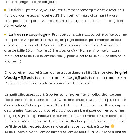
petit challenge : 1 carré par jour !
Le fichu
– parce que, vous l’aurez sûrement remarqué, c’est le retour du
fichu qui donne aux silhouettes d’été un petit air rétro charmant ! Alors
pourquoi ne pas porter vous aussi un fichu façon bandeau sur la plage cet
été ?
1 pelote
.
La trousse coquillage
– Pratique dans votre sac ou votre valise pour ne
plus perdre vos petits accessoires, un projet ludique qui demande un peu
d’expérience au crochet. Nous vous l’expliquons en 2 tailles. Dimensions :
grande taille 26 cm (sur le côté le plus long) x 19 cm environ, selon votre
main, petite taille 19 x 10 cm environ. (1 pour la petite taille ou 2 pelotes pour
la grande)
En crochet, en tutoriel à part qui se trouve dans les kits XL et pelotes :
le gilet
Woody – 5,5 pelotes
pour la taille 34/38
, 6,5 pelotes
pour la taille 40/44.
Pensez à ajouter une pelote au moins pour le crocheter.
Un petit gilet assez court, à porter sur une chemise, un débardeur ou une
robe d’été, c’est la touche folk qui twiste une tenue basique. II est plutôt facile
à crocheter dès lors que l’on maîtrise la lecture de diagramme. Il se compose
de grannies (pas toujours carrés !) qui s’assemblent pour donner sa forme
au gilet, 8 grands grannies et le tour est joué. On termine par une bordure en
mailles serrées et des nouettes qui permettent de porter aussi ce gilet fermé.
Le fil de ce kit, très très doux, rend ce gilet super agréable à porter
Taille 1 : posé à plat 48 cm de large x 50 cm de haut / Taille 2 : posé à plat 55