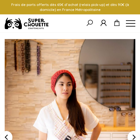
Frais de ports offerts dès 65€ d’achat (relais pick-up) et dès 90€ (à
domicile) en France Métropolitaine