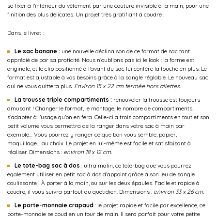
se fixer à l’intérieur du vêtement par une couture invisible à la main, pour une
finition des plus délicates. Un projet très gratifiant à coudre !
Dans le livret :
Le sac banane :
une nouvelle déclinaison de ce format de sac tant
apprécié de par sa praticité. Nous n’oublions pas ici le look : la forme est
originale, et le clip positionné à l’avant du sac lui confère la touche en plus. Le
format est ajustable à vos besoins grâce à la sangle réglable. Le nouveau sac
qui ne vous quittera plus.
Environ 15 x 22 cm fermée hors ailettes.
La trousse triple compartiments :
renouveler la trousse est toujours
amusant ! Changer le format, le montage, le nombre de compartiments…
s’adapter à l’usage qu’on en fera. Celle-ci a trois compartiments en tout et son
petit volume vous permettra de la ranger dans votre sac à main par
exemple… Vous pourrez y ranger ce que bon vous semble, papier,
maquillage… au choix. Le projet en lui-même est facile et satisfaisant à
réaliser. Dimensions :
environ 18 x 12 cm.
Le tote-bag sac à dos
: ultra malin, ce tote-bag que vous pourrez
également utiliser en petit sac à dos d’appoint grâce à son jeu de sangle
coulissante ! À porter à la main, ou sur les deux épaules. Facile et rapide à
coudre, il vous suivra partout au quotidien. Dimensions :
environ 33 x 26 cm.
Le porte-monnaie crapaud
: le projet rapide et facile par excellence, ce
porte-monnaie se coud en un tour de main. Il sera parfait pour votre petite