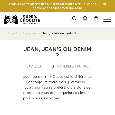
Frais de ports offerts dès 65€ d’achat (relais pick-up) et dès 90€ (à
domicile) en France Métropolitaine
Accueil
/
Apprendre
/
Jean, jean’s ou denim ?
JEAN, JEAN’S OU DENIM
?
3 MAI 2021
APPRENDRE
,
COUTURE
Jean ou denim ? Quelle est la différence
? Pas toujours facile de s’y retrouver
face à son jean’s préféré, alors dans cet
article, on vous donne quelques clés
pour vous y retrouver.