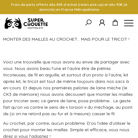
Frais de ports offerts dès 65€ d’achat (relais pick-up) et dès 90€ (à
domicile) en France Métropolitaine
MONTER DES MAILLES AU CROCHET... MAIS POUR LE TRICOT !
Monter des mailles au crochet
Voici une trouvaille que nous avons eu envie de partager avec
vous. Nous avons beau l’une et l’autre être de piètres
tricoteuses, de fil en aiguille, et surtout d’un proto à l’autre, kit
après kit, le tricot est tout de même toujours dans nos sacs à
en-cours. Et depuis nos premières pelotes de laine mèche (le
CK3 de mémoire) nous avons découvert que monter les mailles
pour tricoter avec ce genre de laine, pose problème… Le geste
fait qu’on va contre le sens de « torsion » du méchage, au point
de (si on ne retord pas au fur et à mesure) casser le fil.
Au crochet, par contre, aucun problème. D’où l’idée d’utiliser le
crochet pour monter les mailles. Simple et efficace, vous nous
direz si vous l’adoptez !