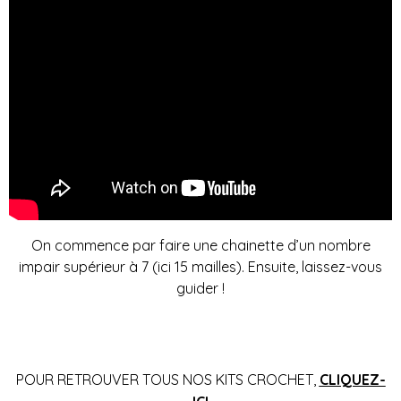
On commence par faire une chainette d’un nombre
impair supérieur à 7 (ici 15 mailles). Ensuite, laissez-vous
guider !
……..
POUR RETROUVER TOUS NOS KITS CROCHET,
CLIQUEZ-