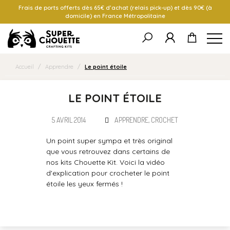
Frais de ports offerts dès 65€ d’achat (relais pick-up) et dès 90€ (à
domicile) en France Métropolitaine
Accueil
/
Apprendre
/
Le point étoile
LE POINT ÉTOILE
5 AVRIL 2014
APPRENDRE
,
CROCHET
Un point super sympa et très original
que vous retrouvez dans certains de
nos kits Chouette Kit. Voici la vidéo
d'explication pour crocheter le point
étoile les yeux fermés !