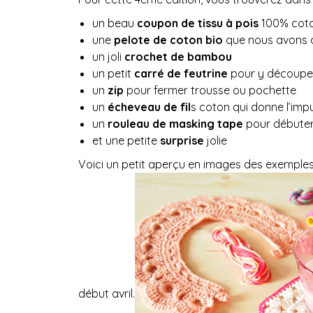
un beau
coupon de tissu à pois
100% coton
une
pelote de coton bio
que nous avons ad
un joli
crochet de bambou
un petit
carré de feutrine
pour y découper 
un
zip
pour fermer trousse ou pochette
un
écheveau de fil
s coton qui donne l’imp
un
rouleau de masking tape
pour débuter
et une petite
surprise
jolie
Voici un petit aperçu en images des exemples 
début avril.