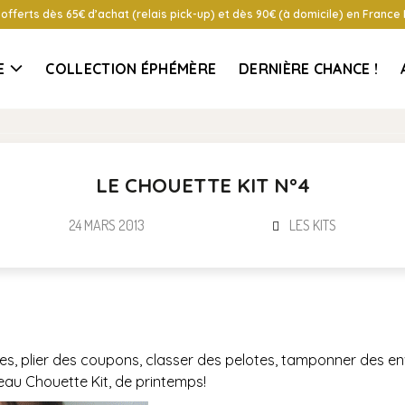
 offerts dès 65€ d’achat (relais pick-up) et dès 90€ (à domicile) en France
E
COLLECTION ÉPHÉMÈRE
DERNIÈRE CHANCE !
LE CHOUETTE KIT N°4
24 MARS 2013
LES KITS
, plier des coupons, classer des pelotes, tamponner des env
au Chouette Kit, de printemps!