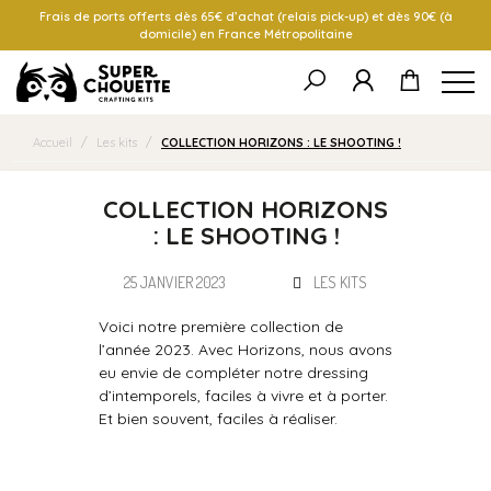
Frais de ports offerts dès 65€ d’achat (relais pick-up) et dès 90€ (à
domicile) en France Métropolitaine
Accueil
/
Les kits
/
COLLECTION HORIZONS : LE SHOOTING !
COLLECTION HORIZONS
: LE SHOOTING !
25 JANVIER 2023
LES KITS
Voici notre première collection de
l’année 2023. Avec Horizons, nous avons
eu envie de compléter notre dressing
d’intemporels, faciles à vivre et à porter.
Et bien souvent, faciles à réaliser.