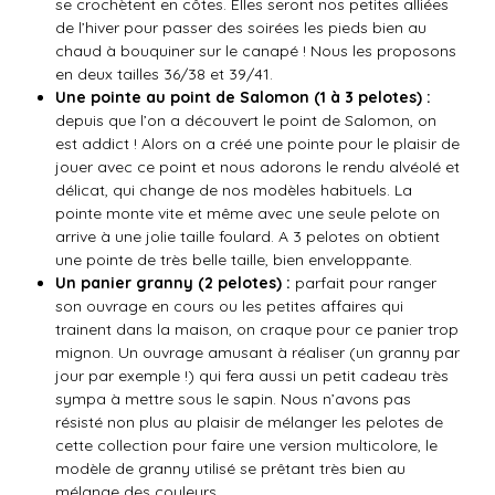
se crochètent en côtes. Elles seront nos petites alliées
de l’hiver pour passer des soirées les pieds bien au
chaud à bouquiner sur le canapé ! Nous les proposons
en deux tailles 36/38 et 39/41.
Une pointe au point de Salomon (1 à 3 pelotes)
:
depuis que l’on a découvert le point de Salomon, on
est addict ! Alors on a créé une pointe pour le plaisir de
jouer avec ce point et nous adorons le rendu alvéolé et
délicat, qui change de nos modèles habituels. La
pointe monte vite et même avec une seule pelote on
arrive à une jolie taille foulard. A 3 pelotes on obtient
une pointe de très belle taille, bien enveloppante.
Un panier granny (2 pelotes) :
parfait pour ranger
son ouvrage en cours ou les petites affaires qui
trainent dans la maison, on craque pour ce panier trop
mignon. Un ouvrage amusant à réaliser (un granny par
jour par exemple !) qui fera aussi un petit cadeau très
sympa à mettre sous le sapin. Nous n’avons pas
résisté non plus au plaisir de mélanger les pelotes de
cette collection pour faire une version multicolore, le
modèle de granny utilisé se prêtant très bien au
mélange des couleurs.