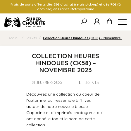
Frais de ports offerts dès 65€ d’achat (relais pick-up) et dès 90€ (à
domicile) en France Métropolitaine
Accueil
/
Les kits
/
Collection Heures hindoues (CK58) – Novembre 2023
COLLECTION HEURES
HINDOUES (CK58) –
NOVEMBRE 2023
21 DÉCEMBRE 2023
LES KITS
Découvrez une collection au coeur de
l'automne, qui ressemble à l'hiver,
autour de notre nouvelle blouse
Capucine et d'imprimés chatoyants qui
ont donné le ton et le nom de cette
collection.