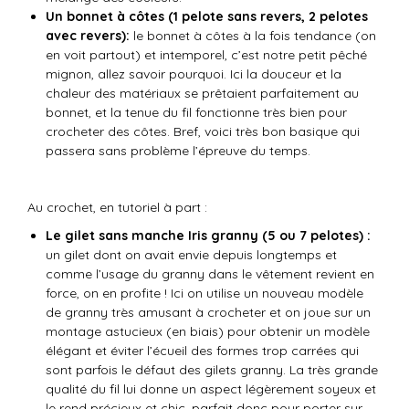
Un bonnet à côtes (1 pelote sans revers, 2 pelotes
avec revers):
le bonnet à côtes à la fois tendance (on
en voit partout) et intemporel, c’est notre petit pêché
mignon, allez savoir pourquoi. Ici la douceur et la
chaleur des matériaux se prêtaient parfaitement au
bonnet, et la tenue du fil fonctionne très bien pour
crocheter des côtes. Bref, voici très bon basique qui
passera sans problème l’épreuve du temps.
Au crochet, en tutoriel à part :
Le gilet sans manche Iris granny (5 ou 7 pelotes) :
un gilet dont on avait envie depuis longtemps et
comme l’usage du granny dans le vêtement revient en
force, on en profite ! Ici on utilise un nouveau modèle
de granny très amusant à crocheter et on joue sur un
montage astucieux (en biais) pour obtenir un modèle
élégant et éviter l’écueil des formes trop carrées qui
sont parfois le défaut des gilets granny. La très grande
qualité du fil lui donne un aspect légèrement soyeux et
le rend précieux et chic, parfait donc pour porter sur