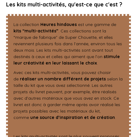
Les kits multi-activités, qu'est-ce que c'est ?​
La collection
Heures hindoues
est une gamme de
kits “multi-activités”
. Ces collections sont la
“marque de fabrique” de Super Chouette, et elles
reviennent plusieurs fois dans l’année, environ tous les
deux mois. Les kits multi-activités sont avant tout
destinés à ceux et celles qui aiment que l’on
stimule
leur créativité en leur laissant le choix
.
Avec ces kits multi-activités, vous pouvez choisir
de
réaliser un nombre différent de projets
selon la
taille du kit que vous avez sélectionné. Les autres
projets du livret peuvent, par exemple, être réalisés
avec d’autres matériaux que vous avez en stock. Ce
livret est donc à garder même après avoir réalisé les
projets possibles avec les matériaux du kit,
comme
une source d’inspiration et de création
.
Les kits multi-activités sont le plus souvent proposés