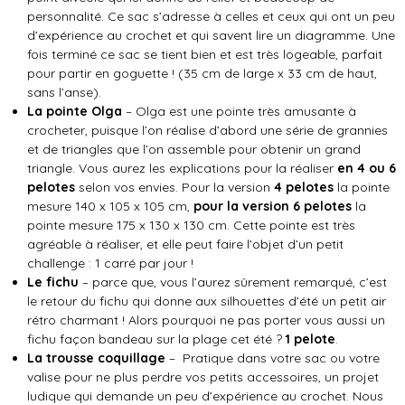
personnalité. Ce sac s’adresse à celles et ceux qui ont un peu
d’expérience au crochet et qui savent lire un diagramme. Une
fois terminé ce sac se tient bien et est très logeable, parfait
pour partir en goguette ! (35 cm de large x 33 cm de haut,
sans l’anse).
La pointe Olga
– Olga est une pointe très amusante à
crocheter, puisque l’on réalise d’abord une série de grannies
et de triangles que l’on assemble pour obtenir un grand
triangle. Vous aurez les explications pour la réaliser
en 4 ou 6
pelotes
selon vos envies. Pour la version
4 pelotes
la pointe
mesure 140 x 105 x 105 cm,
pour la version 6 pelotes
la
pointe mesure 175 x 130 x 130 cm. Cette pointe est très
agréable à réaliser, et elle peut faire l’objet d’un petit
challenge : 1 carré par jour !
Le fichu
– parce que, vous l’aurez sûrement remarqué, c’est
le retour du fichu qui donne aux silhouettes d’été un petit air
rétro charmant ! Alors pourquoi ne pas porter vous aussi un
fichu façon bandeau sur la plage cet été ?
1 pelote
.
La trousse coquillage
– Pratique dans votre sac ou votre
valise pour ne plus perdre vos petits accessoires, un projet
ludique qui demande un peu d’expérience au crochet. Nous