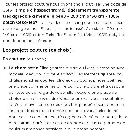
Pour les projets couture nous avons choisi d’utiliser une gaze de
coton
simple à l’aspect tramé, légèrement transparente,
très agréable à même la peau – 200 cm x 130 cm – 100%
coton Oeko-Tex®
– qui se décline en cinq couleurs : corail, écru,
ocre, sauge et noir. Et aussi, un matelassé réversible – 30 cm x
140 cm – 100% coton Oeko-Tex® pour l’extérieur 100% polyester
pour la ouatine intérieure.
Les projets couture (au choix) :
En couture
(au choix) :
La chemisette Élise
(patron à part du livret)
:
notre nouveau
modèle, idéal pour la belle saison ! Légèrement ajustée, col
châle, manches courtes, pli creux au dos et pinces poitrine,
une pièce comme on les aime car facile à vivre et à associer
au reste de votre garde-robe. Elle trouvera une place de
choix dans votre vestiaire. Vous pourrez si vous le souhaitez,
la réaliser avec une ou deux poches plaquées sur la poitrine.
Le coton façon gaze tramée que nous avons sélectionné
pour cette collection est très agréable à même la peau, doux
et respirant, parfait en cas de grande chaleur. La gamme de
couleurs proposée satisfera le plus grand nombre.