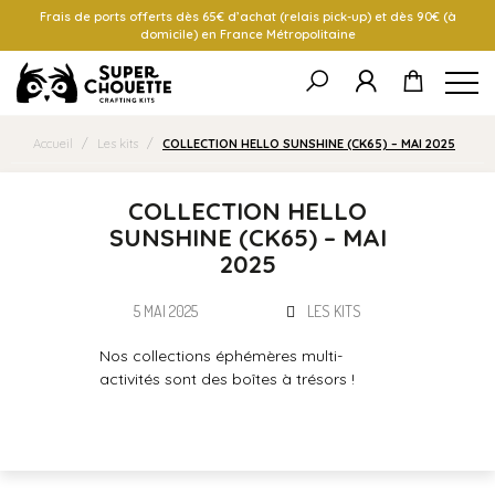
Frais de ports offerts dès 65€ d’achat (relais pick-up) et dès 90€ (à
domicile) en France Métropolitaine
Accueil
/
Les kits
/
COLLECTION HELLO SUNSHINE (CK65) – MAI 2025
COLLECTION HELLO
SUNSHINE (CK65) – MAI
2025
5 MAI 2025
LES KITS
Nos collections éphémères multi-
activités sont des boîtes à trésors !