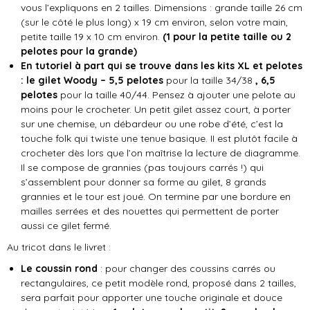
vous l’expliquons en 2 tailles. Dimensions : grande taille 26 cm
(sur le côté le plus long) x 19 cm environ, selon votre main,
petite taille 19 x 10 cm environ.
(1 pour la petite taille ou 2
pelotes pour la grande)
En tutoriel à part qui se trouve dans les kits XL et pelotes
: le gilet Woody – 5,5 pelotes
pour la taille 34/38
, 6,5
pelotes
pour la taille 40/44. Pensez à ajouter une pelote au
moins pour le crocheter. Un petit gilet assez court, à porter
sur une chemise, un débardeur ou une robe d’été, c’est la
touche folk qui twiste une tenue basique. II est plutôt facile à
crocheter dès lors que l’on maîtrise la lecture de diagramme.
Il se compose de grannies (pas toujours carrés !) qui
s’assemblent pour donner sa forme au gilet, 8 grands
grannies et le tour est joué. On termine par une bordure en
mailles serrées et des nouettes qui permettent de porter
aussi ce gilet fermé.
Au tricot dans le livret :
Le coussin rond
: pour changer des coussins carrés ou
rectangulaires, ce petit modèle rond, proposé dans 2 tailles,
sera parfait pour apporter une touche originale et douce