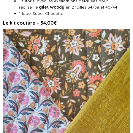
1 tutoriel avec les explications détaillées pour
réaliser le
gilet Woody
en 2 tailles 34/38 et 40/44
1 label Super Chouette
Le kit couture – 54,00€