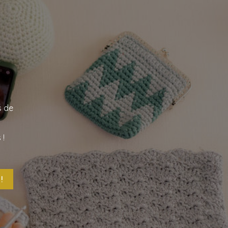
s de
 !
!