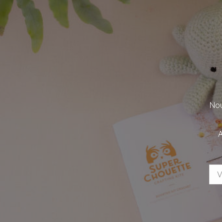
Nou
A